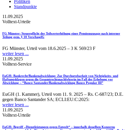
Politiken
Standpunkte
11.09.2025
Volltext-Urteile
FG Münster
: Steuerpflicht der Teilwerterhöhung einer Pensionszusage nach interner
Teilung gem. § 10 VersAusglG
FG Münster, Urteil vom 18.6.2025 – 3 K 569/23 F
weiter lesen ...
11.09.2025
Volltext-Service
EuGH
: Bankrecht/Bankenabwicklung: Zur Durchsetzbarkeit von Nichtigkeits- und
Haftungsklagen gegen die Gesamtrechtsnachfolgerin im Fall der Erhebung vor
Abwicklung – “Banco Santander/Bankenabwicklung Banco Popular III”
EuGH (1. Kammer), Urteil vom 11. 9. 2025 – Rs. C-687/23; D.E.
gegen Banco Santander SA; ECLI:EU:C:2025:
weiter lesen ...
11.09.2025
Volltext-Urteile
EuGH
: Begriff „Dienstleistungen gegen Entgelt“ – innerhalb desselben Konzerns