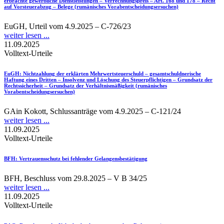
erbrachte gewerbliche Dienstleistungen – Verrechnungspreis – Art. 168 und 178 – Recht
auf Vorsteuerabzug – Belege (rumänisches Vorabentscheidungsersuchen)
EuGH, Urteil vom 4.9.2025 – C-726/23
weiter lesen ...
11.09.2025
Volltext-Urteile
EuGH
: Nichtzahlung der erklärten Mehrwertsteuerschuld – gesamtschuldnerische
Haftung eines Dritten – Insolvenz und Löschung des Steuerpflichtigen – Grundsatz der
Rechtssicherheit – Grundsatz der Verhältnismäßigkeit (rumänisches
Vorabentscheidungsersuchen)
GAin Kokott, Schlussanträge vom 4.9.2025 – C-121/24
weiter lesen ...
11.09.2025
Volltext-Urteile
BFH
: Vertrauensschutz bei fehlender Gelangensbestätigung
BFH, Beschluss vom 29.8.2025 – V B 34/25
weiter lesen ...
11.09.2025
Volltext-Urteile