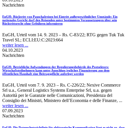
Nachrichten
EuGH
: Rücktritt von Pauschalreisen bei Eintritt außergewöhnlicher Umstände: Ein
nationales Gericht darf den Reisenden unter bestimmten Voraussetzungen über sein
Rücktrittsrecht ohne Gebühren informieren
EuGH, Urteil vom 14. 9. 2023 – Rs. C-83/22; RTG gegen Tuk Tuk
Travel SL; ECLI:EU:C:2023:664
weiter lesen ...
04.10.2023
Nachrichten
EuGH
: Betriebliche Aufwendungen der Regulierungsbehörde des Postsektors:
Wirtschaftsteilnehmern kann unter Ausschluss jeglicher Finanzierung aus dem
öffentlichen Haushalt eine Beitragspflicht auferlegt werden
EuGH, Urteil vom 7. 9. 2023 – Rs. C-226/22; Nexive Commerce
Srl u.a., General Logistics Systems Enterprise Srl, u.a. gegen
Autorità per le Garanzie nelle Comunicazioni, Presidenza del
Consiglio dei Ministri, Ministero dell’Economia e delle Finanze, ...
weiter lesen ...
07.09.2023
Nachrichten
EuGH
: Die Datenschutzrichtlinie für elektronische Kommunikation lässt es nicht zu, dass