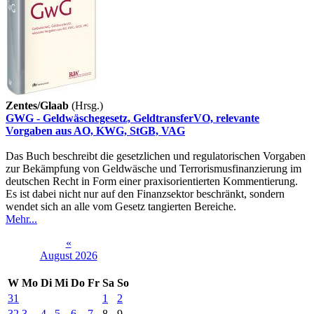
Zentes/Glaab
(Hrsg.)
GWG - Geldwäschegesetz, GeldtransferVO, relevante
Vorgaben aus AO, KWG, StGB, VAG
Das Buch beschreibt die gesetzlichen und regulatorischen Vorgaben
zur Bekämpfung von Geldwäsche und Terrorismusfinanzierung im
deutschen Recht in Form einer praxisorientierten Kommentierung.
Es ist dabei nicht nur auf den Finanzsektor beschränkt, sondern
wendet sich an alle vom Gesetz tangierten Bereiche.
Mehr...
«
August 2026
W
Mo
Di
Mi
Do
Fr
Sa
So
31
1
2
32
3
4
5
6
7
8
9