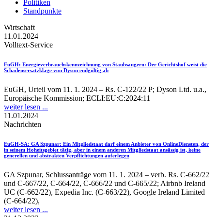
Politiken
Standpunkte
Wirtschaft
11.01.2024
Volltext-Service
EuGH
: Energieverbrauchskennzeichnung von Staubsaugern: Der Gerichtshof weist die
Schadensersatzklage von Dyson endgültig ab
EuGH, Urteil vom 11. 1. 2024 – Rs. C-122/22 P; Dyson Ltd. u.a.,
Europäische Kommission; ECLI:EU:C:2024:11
weiter lesen ...
11.01.2024
Nachrichten
EuGH-SA
: GA Szpunar: Ein Mitgliedstaat darf einem Anbieter von OnlineDiensten, der
in seinem Hoheitsgebiet tätig, aber in einem anderen Mitgliedstaat ansässig ist, keine
generellen und abstrakten Verpflichtungen auferlegen
GA Szpunar, Schlussanträge vom 11. 1. 2024 – verb. Rs. C‑662/22
und C‑667/22, C‑664/22, C‑666/22 und C‑665/22; Airbnb Ireland
UC (C-662/22), Expedia Inc. (C-663/22), Google Ireland Limited
(C-664/22),
weiter lesen ...