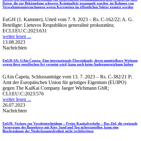
Daten, die zur Bekämpfung schwerer Kriminalität gesammelt wurden, im Rahmen von
Verwaltungsuntersuchungen wegen Korruption im öffentlichen Sektor genutzt werden
EuGH (1. Kammer), Urteil vom 7. 9. 2023 – Rs. C-162/22; A. G.
Beteiligte: Lietuvos Respublikos generalinė prokuratūra;
ECLI:EU:C:2023:631
weiter lesen ...
13.08.2023
Nachrichten
EuGH-SA
: GAin Ćapeta: Eine internationale Übereinkunft, deren unmittelbare Wirkung
wegen ihrer spezifischen Art verneint wird, kann auch keine Auslegungswirkung haben
GAin Ćapeta, Schlussanträge vom 13. 7. 2023 – Rs. C-382/21 P;
Amt der Europäischen Union für geistiges Eigentum (EUIPO)
gegen The KaiKai Company Jaeger Wichmann GbR;
CLI:EU:C:2023:576
weiter lesen ...
26.07.2023
Nachrichten
EuGH
: Vorlage zur Vorabentscheidung – Freier Kapitalverkehr – Das Ziel, die regionale
Versorgung des Bausektors mit Kies, Sand und Ton sicherzustellen, kann eine
Beschränkung der Niederlassungsfreiheit nicht rechtfertigen