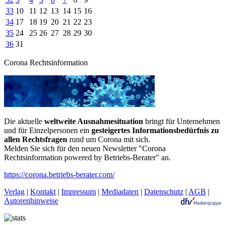
33
10
11
12
13
14
15
16
34
17
18
19
20
21
22
23
35
24
25
26
27
28
29
30
36
31
Corona Rechtsinformation
Die aktuelle
weltweite Ausnahmesituation
bringt für Unternehmen
und für Einzelpersonen ein
gesteigertes Informationsbedürfnis zu
allen Rechtsfragen
rund um Corona mit sich.
Melden Sie sich für den neuen Newsletter "Corona
Rechtsinformation powered by Betriebs-Berater" an.
https://corona.betriebs-berater.com/
Verlag
|
Kontakt
|
Impressum
|
Mediadaten
|
Datenschutz
|
AGB
|
Autorenhinweise