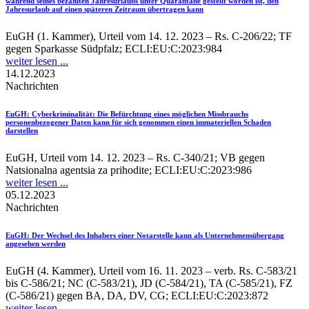
während seines bezahlten Jahresurlaubs unter Quarantäne gestellt worden ist, den
Jahresurlaub auf einen späteren Zeitraum übertragen kann
EuGH (1. Kammer), Urteil vom 14. 12. 2023 – Rs. C-206/22; TF
gegen Sparkasse Südpfalz; ECLI:EU:C:2023:984
weiter lesen ...
14.12.2023
Nachrichten
EuGH
: Cyberkriminalität: Die Befürchtung eines möglichen Missbrauchs
personenbezogener Daten kann für sich genommen einen immateriellen Schaden
darstellen
EuGH, Urteil vom 14. 12. 2023 – Rs. C-340/21; VB gegen
Natsionalna agentsia za prihodite; ECLI:EU:C:2023:986
weiter lesen ...
05.12.2023
Nachrichten
EuGH
: Der Wechsel des Inhabers einer Notarstelle kann als Unternehmensübergang
angesehen werden
EuGH (4. Kammer), Urteil vom 16. 11. 2023 – verb. Rs. C-583/21
bis C-586/21; NC (C-583/21), JD (C-584/21), TA (C-585/21), FZ
(C-586/21) gegen BA, DA, DV, CG; ECLI:EU:C:2023:872
weiter lesen ...