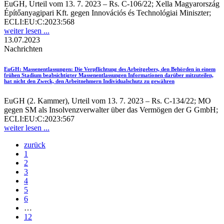
EuGH, Urteil vom 13. 7. 2023 – Rs. C-106/22; Xella Magyarország
Építőanyagipari Kft. gegen Innovációs és Technológiai Miniszter;
ECLI:EU:C:2023:568
weiter lesen ...
13.07.2023
Nachrichten
EuGH
: Massenentlassungen: Die Verpflichtung des Arbeitgebers, den Behörden in einem
frühen Stadium beabsichtigter Massenentlassungen Informationen darüber mitzuteilen,
hat nicht den Zweck, den Arbeitnehmern Individualschutz zu gewähren
EuGH (2. Kammer), Urteil vom 13. 7. 2023 – Rs. C-134/22; MO
gegen SM als Insolvenzverwalter über das Vermögen der G GmbH;
ECLI:EU:C:2023:567
weiter lesen ...
zurück
1
2
3
4
5
6
…
12