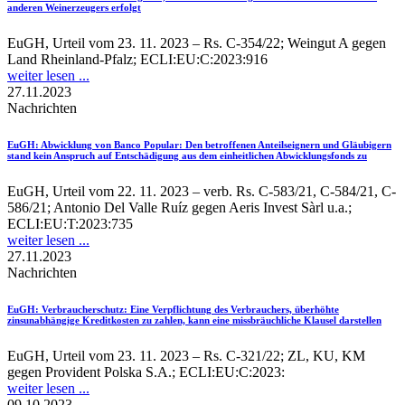
anderen Weinerzeugers erfolgt
EuGH, Urteil vom 23. 11. 2023 – Rs. C-354/22; Weingut A gegen
Land Rheinland-Pfalz; ECLI:EU:C:2023:916
weiter lesen ...
27.11.2023
Nachrichten
EuGH
: Abwicklung von Banco Popular: Den betroffenen Anteilseignern und Gläubigern
stand kein Anspruch auf Entschädigung aus dem einheitlichen Abwicklungsfonds zu
EuGH, Urteil vom 22. 11. 2023 – verb. Rs. C-583/21, C-584/21, C-
586/21; Antonio Del Valle Ruíz gegen Aeris Invest Sàrl u.a.;
ECLI:EU:T:2023:735
weiter lesen ...
27.11.2023
Nachrichten
EuGH
: Verbraucherschutz: Eine Verpflichtung des Verbrauchers, überhöhte
zinsunabhängige Kreditkosten zu zahlen, kann eine missbräuchliche Klausel darstellen
EuGH, Urteil vom 23. 11. 2023 – Rs. C-321/22; ZL, KU, KM
gegen Provident Polska S.A.; ECLI:EU:C:2023:
weiter lesen ...
09.10.2023