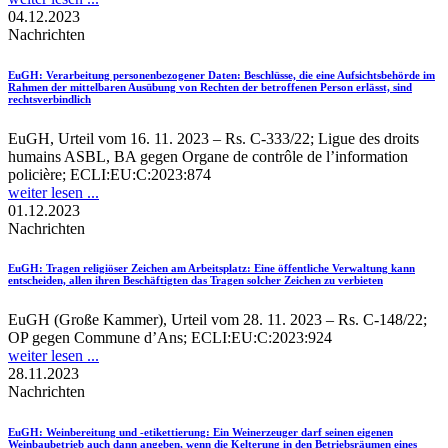
04.12.2023
Nachrichten
EuGH
: Verarbeitung personenbezogener Daten: Beschlüsse, die eine Aufsichtsbehörde im
Rahmen der mittelbaren Ausübung von Rechten der betroffenen Person erlässt, sind
rechtsverbindlich
EuGH, Urteil vom 16. 11. 2023 – Rs. C-333/22; Ligue des droits
humains ASBL, BA gegen Organe de contrôle de l’information
policière; ECLI:EU:C:2023:874
weiter lesen ...
01.12.2023
Nachrichten
EuGH
: Tragen religiöser Zeichen am Arbeitsplatz: Eine öffentliche Verwaltung kann
entscheiden, allen ihren Beschäftigten das Tragen solcher Zeichen zu verbieten
EuGH (Große Kammer), Urteil vom 28. 11. 2023 – Rs. C-148/22;
OP gegen Commune d’Ans; ECLI:EU:C:2023:924
weiter lesen ...
28.11.2023
Nachrichten
EuGH
: Weinbereitung und -etikettierung: Ein Weinerzeuger darf seinen eigenen
Weinbaubetrieb auch dann angeben, wenn die Kelterung in den Betriebsräumen eines