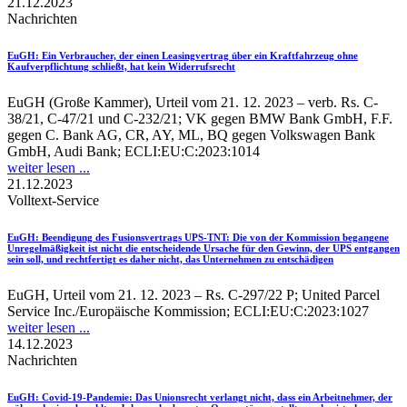
21.12.2023
Nachrichten
EuGH
: Ein Verbraucher, der einen Leasingvertrag über ein Kraftfahrzeug ohne
Kaufverpflichtung schließt, hat kein Widerrufsrecht
EuGH (Große Kammer), Urteil vom 21. 12. 2023 – verb. Rs. C-
38/21, C-47/21 und C-232/21; VK gegen BMW Bank GmbH, F.F.
gegen C. Bank AG, CR, AY, ML, BQ gegen Volkswagen Bank
GmbH, Audi Bank; ECLI:EU:C:2023:1014
weiter lesen ...
21.12.2023
Volltext-Service
EuGH
: Beendigung des Fusionsvertrags UPS-TNT: Die von der Kommission begangene
Unregelmäßigkeit ist nicht die entscheidende Ursache für den Gewinn, der UPS entgangen
sein soll, und rechtfertigt es daher nicht, das Unternehmen zu entschädigen
EuGH, Urteil vom 21. 12. 2023 – Rs. C-297/22 P; United Parcel
Service Inc./Europäische Kommission; ECLI:EU:C:2023:1027
weiter lesen ...
14.12.2023
Nachrichten
EuGH
: Covid-19-Pandemie: Das Unionsrecht verlangt nicht, dass ein Arbeitnehmer, der