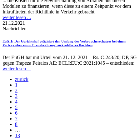
... die Kosten für die Bewirtschaftung von Abfällen aus diesen
Modulen zu finanzieren, wenn diese zu einem Zeitpunkt vor dem
Inkrafttreten der Richtlinie in Verkehr gebracht
weiter lesen ...
21.12.2021
Nachrichten
EuGH
: Der Gerichtshof präzisiert den Umfang des Verbraucherschutzes bei einem
Vertrag über ein in Fremdwährung rückzahlbares Darlehen
Der EuGH hat mit Urteil vom 21. 12. 2021 – Rs. C-243/20; DP, SG
gegen Trapeza Peiraios AE; ECLI:EU:C:2021:1045 – entschieden:
weiter lesen ...
zurück
1
2
3
4
5
6
7
8
…
13