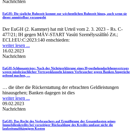
Nachrichten
EuGH
: Die tägliche Ruhezeit kommt zur wöchentlichen Ruhezeit hinzu, auch wenn sie
dieser unmittelbar vorausgeht
Der EuGH (2. Kammer) hat mit Urteil vom 2. 3. 2023 – Rs. C-
477/21; IH gegen MÁV-START Vasúti Személyszállító Zrt.;
ECLI:EU:C:2023:140 entschieden:
weiter lesen ...
16.02.2023
Nachrichten
EuGH-Schlussanträge
: Nach der Nichtigerklärung eines Hypothekendarlehensvertrags
wegen missbräuchlicher Vertragsklauseln können Verbraucher gegen Banken Ansprüche
geltend machen, …
… die über die Rückerstattung der erbrachten Geldleistungen
hinausgehen; Banken dagegen ist dies
weiter lesen ...
09.02.2023
Nachrichten
EuGH
: Das Recht des Verbrauchers auf Ermäßigung der Gesamtkosten seines
Immobilienkredits bei vorzeitiger Rückzahlung des Kredits umfasst nicht die
laufzeitunabhängigen Kosten