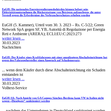
EuGH
: Die nationalen Energieregulierungsbehörden können befugt sein,
Elektrizitätsunternehmen die Rückerstattung von Beträgen aufzuerlegen, die unter
Verstoß gegen die Erfordernisse des Verbraucherschutzes erhoben wurden
EuGH (5. Kammer), Urteil vom 30. 3. 2023 – Rs. C-5/22; Green
Network SpA gegen SF, YB, Autorità di Regolazione per Energia
Reti e Ambiente (ARERA); ECLI:EU:C:2023:273
weiter lesen ...
30.03.2023
Nachrichten
EuGH
: Der Käufer eines Kraftfahrzeugs mit einer unzulässigen Abschalteinrichtung hat
gegen den Fahrzeughersteller einen Anspruch auf Schadensersatz,
... wenn dem Käufer durch diese Abschalteinrichtung ein Schaden
entstanden ist
weiter lesen ...
30.03.2023
Volltext-Service
EuGH-SA
: Nach Ansicht von GA Campos Sánchez-Bordona kann VW in Italien nicht
wegen „Dieselgate“ sanktioniert werden
... nachdem das Unternehmen in Deutschland sanktioniert worden