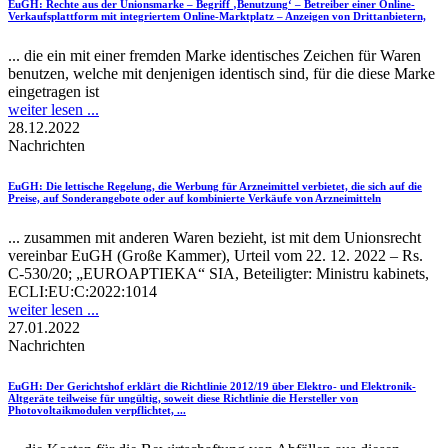
EuGH
: Rechte aus der Unionsmarke – Begriff ‚Benutzung‘ – Betreiber einer Online-
Verkaufsplattform mit integriertem Online-Marktplatz – Anzeigen von Drittanbietern,
... die ein mit einer fremden Marke identisches Zeichen für Waren
benutzen, welche mit denjenigen identisch sind, für die diese Marke
eingetragen ist
weiter lesen ...
28.12.2022
Nachrichten
EuGH
: Die lettische Regelung, die Werbung für Arzneimittel verbietet, die sich auf die
Preise, auf Sonderangebote oder auf kombinierte Verkäufe von Arzneimitteln
... zusammen mit anderen Waren bezieht, ist mit dem Unionsrecht
vereinbar EuGH (Große Kammer), Urteil vom 22. 12. 2022 – Rs.
C-530/20; „EUROAPTIEKA“ SIA, Beteiligter: Ministru kabinets,
ECLI:EU:C:2022:1014
weiter lesen ...
27.01.2022
Nachrichten
EuGH
: Der Gerichtshof erklärt die Richtlinie 2012/19 über Elektro- und Elektronik-
Altgeräte teilweise für ungültig, soweit diese Richtlinie die Hersteller von
Photovoltaikmodulen verpflichtet, ...