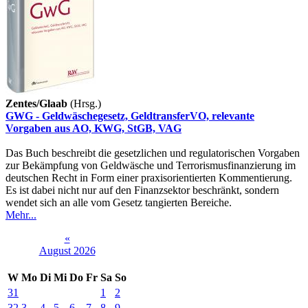
Zentes/Glaab
(Hrsg.)
GWG - Geldwäschegesetz, GeldtransferVO, relevante
Vorgaben aus AO, KWG, StGB, VAG
Das Buch beschreibt die gesetzlichen und regulatorischen Vorgaben
zur Bekämpfung von Geldwäsche und Terrorismusfinanzierung im
deutschen Recht in Form einer praxisorientierten Kommentierung.
Es ist dabei nicht nur auf den Finanzsektor beschränkt, sondern
wendet sich an alle vom Gesetz tangierten Bereiche.
Mehr...
«
August 2026
W
Mo
Di
Mi
Do
Fr
Sa
So
31
1
2
32
3
4
5
6
7
8
9