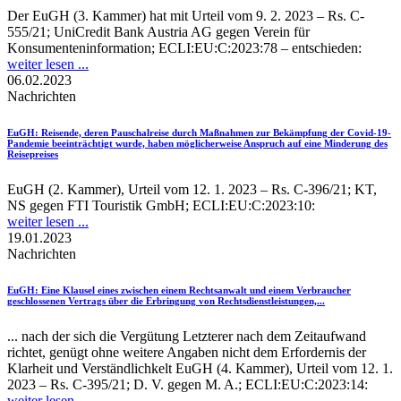
Der EuGH (3. Kammer) hat mit Urteil vom 9. 2. 2023 – Rs. C-
555/21; UniCredit Bank Austria AG gegen Verein für
Konsumenteninformation; ECLI:EU:C:2023:78 – entschieden:
weiter lesen ...
06.02.2023
Nachrichten
EuGH
: Reisende, deren Pauschalreise durch Maßnahmen zur Bekämpfung der Covid-19-
Pandemie beeinträchtigt wurde, haben möglicherweise Anspruch auf eine Minderung des
Reisepreises
EuGH (2. Kammer), Urteil vom 12. 1. 2023 – Rs. C-396/21; KT,
NS gegen FTI Touristik GmbH; ECLI:EU:C:2023:10:
weiter lesen ...
19.01.2023
Nachrichten
EuGH
: Eine Klausel eines zwischen einem Rechtsanwalt und einem Verbraucher
geschlossenen Vertrags über die Erbringung von Rechtsdienstleistungen,...
... nach der sich die Vergütung Letzterer nach dem Zeitaufwand
richtet, genügt ohne weitere Angaben nicht dem Erfordernis der
Klarheit und Verständlichkelt EuGH (4. Kammer), Urteil vom 12. 1.
2023 – Rs. C-395/21; D. V. gegen M. A.; ECLI:EU:C:2023:14:
weiter lesen ...