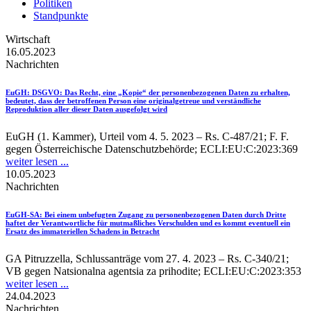
Politiken
Standpunkte
Wirtschaft
16.05.2023
Nachrichten
EuGH
: DSGVO: Das Recht, eine „Kopie“ der personenbezogenen Daten zu erhalten,
bedeutet, dass der betroffenen Person eine originalgetreue und verständliche
Reproduktion aller dieser Daten ausgefolgt wird
EuGH (1. Kammer), Urteil vom 4. 5. 2023 – Rs. C-487/21; F. F.
gegen Österreichische Datenschutzbehörde; ECLI:EU:C:2023:369
weiter lesen ...
10.05.2023
Nachrichten
EuGH-SA
: Bei einem unbefugten Zugang zu personenbezogenen Daten durch Dritte
haftet der Verantwortliche für mutmaßliches Verschulden und es kommt eventuell ein
Ersatz des immateriellen Schadens in Betracht
GA Pitruzzella, Schlussanträge vom 27. 4. 2023 – Rs. C-340/21;
VB gegen Natsionalna agentsia za prihodite; ECLI:EU:C:2023:353
weiter lesen ...
24.04.2023
Nachrichten