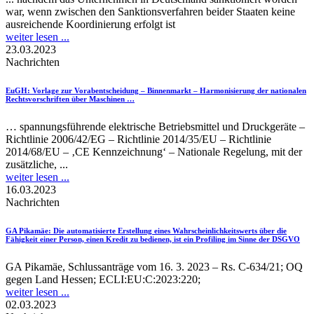
war, wenn zwischen den Sanktionsverfahren beider Staaten keine
ausreichende Koordinierung erfolgt ist
weiter lesen ...
23.03.2023
Nachrichten
EuGH
: Vorlage zur Vorabentscheidung – Binnenmarkt – Harmonisierung der nationalen
Rechtsvorschriften über Maschinen …
… spannungsführende elektrische Betriebsmittel und Druckgeräte –
Richtlinie 2006/42/EG – Richtlinie 2014/35/EU – Richtlinie
2014/68/EU – ‚CE Kennzeichnung‘ – Nationale Regelung, mit der
zusätzliche, ...
weiter lesen ...
16.03.2023
Nachrichten
GA Pikamäe
: Die automatisierte Erstellung eines Wahrscheinlichkeitswerts über die
Fähigkeit einer Person, einen Kredit zu bedienen, ist ein Profiling im Sinne der DSGVO
GA Pikamäe, Schlussanträge vom 16. 3. 2023 – Rs. C-634/21; OQ
gegen Land Hessen; ECLI:EU:C:2023:220;
weiter lesen ...
02.03.2023