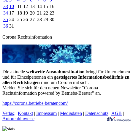
33
10
11
12
13
14
15
16
34
17
18
19
20
21
22
23
35
24
25
26
27
28
29
30
36
31
Corona Rechtsinformation
Die aktuelle
weltweite Ausnahmesituation
bringt für Unternehmen
und für Einzelpersonen ein
gesteigertes Informationsbedürfnis zu
allen Rechtsfragen
rund um Corona mit sich.
Melden Sie sich für den neuen Newsletter "Corona
Rechtsinformation powered by Betriebs-Berater" an.
https://corona.betriebs-berater.com/
Verlag
|
Kontakt
|
Impressum
|
Mediadaten
|
Datenschutz
|
AGB
|
Autorenhinweise