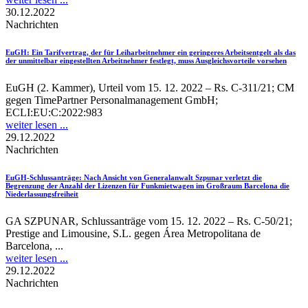
30.12.2022
Nachrichten
EuGH
: Ein Tarifvertrag, der für Leiharbeitnehmer ein geringeres Arbeitsentgelt als das
der unmittelbar eingestellten Arbeitnehmer festlegt, muss Ausgleichsvorteile vorsehen
EuGH (2. Kammer), Urteil vom 15. 12. 2022 – Rs. C-311/21; CM
gegen TimePartner Personalmanagement GmbH;
ECLI:EU:C:2022:983
weiter lesen ...
29.12.2022
Nachrichten
EuGH-Schlussanträge
: Nach Ansicht von Generalanwalt Szpunar verletzt die
Begrenzung der Anzahl der Lizenzen für Funkmietwagen im Großraum Barcelona die
Niederlassungsfreiheit
GA SZPUNAR, Schlussanträge vom 15. 12. 2022 – Rs. C-50/21;
Prestige and Limousine, S.L. gegen Área Metropolitana de
Barcelona, ...
weiter lesen ...
29.12.2022
Nachrichten