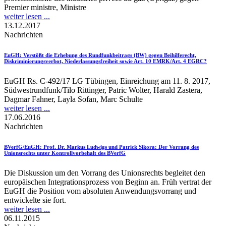
Premier ministre, Ministre
weiter lesen ...
13.12.2017
Nachrichten
EuGH
: Verstößt die Erhebung des Rundfunkbeitrags (BW) gegen Beihilferecht,
Diskriminierungsverbot, Niederlassungsfreiheit sowie Art. 10 EMRK/Art. 4 EGRC?
EuGH Rs. C-492/17 LG Tübingen, Einreichung am 11. 8. 2017,
Südwestrundfunk/Tilo Rittinger, Patric Wolter, Harald Zastera,
Dagmar Fahner, Layla Sofan, Marc Schulte
weiter lesen ...
17.06.2016
Nachrichten
BVerfG/EuGH
: Prof. Dr. Markus Ludwigs und Patrick Sikora: Der Vorrang des
Unionsrechts unter Kontrollvorbehalt des BVerfG
Die Diskussion um den Vorrang des Unionsrechts begleitet den
europäischen Integrationsprozess von Beginn an. Früh vertrat der
EuGH die Position vom absoluten Anwendungsvorrang und
entwickelte sie fort.
weiter lesen ...
06.11.2015