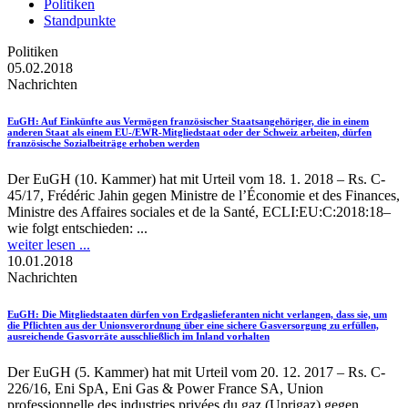
Politiken
Standpunkte
Politiken
05.02.2018
Nachrichten
EuGH
: Auf Einkünfte aus Vermögen französischer Staatsangehöriger, die in einem
anderen Staat als einem EU-/EWR-Mitgliedstaat oder der Schweiz arbeiten, dürfen
französische Sozialbeiträge erhoben werden
Der EuGH (10. Kammer) hat mit Urteil vom 18. 1. 2018 – Rs. C-
45/17, Frédéric Jahin gegen Ministre de l’Économie et des Finances,
Ministre des Affaires sociales et de la Santé, ECLI:EU:C:2018:18–
wie folgt entschieden: ...
weiter lesen ...
10.01.2018
Nachrichten
EuGH
: Die Mitgliedstaaten dürfen von Erdgaslieferanten nicht verlangen, dass sie, um
die Pflichten aus der Unionsverordnung über eine sichere Gasversorgung zu erfüllen,
ausreichende Gasvorräte ausschließlich im Inland vorhalten
Der EuGH (5. Kammer) hat mit Urteil vom 20. 12. 2017 – Rs. C-
226/16, Eni SpA, Eni Gas & Power France SA, Union
professionnelle des industries privées du gaz (Uprigaz) gegen