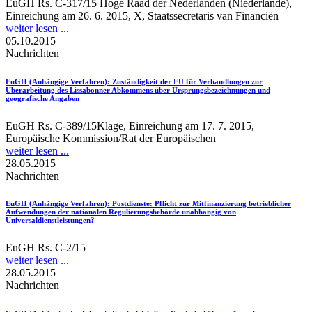
EuGH Rs. C-317/15 Hoge Raad der Nederlanden (Niederlande),
Einreichung am 26. 6. 2015, X, Staatssecretaris van Financiën
weiter lesen ...
05.10.2015
Nachrichten
EuGH (Anhängige Verfahren)
: Zuständigkeit der EU für Verhandlungen zur
Überarbeitung des Lissabonner Abkommens über Ursprungsbezeichnungen und
geografische Angaben
EuGH Rs. C-389/15Klage, Einreichung am 17. 7. 2015,
Europäische Kommission/Rat der Europäischen
weiter lesen ...
28.05.2015
Nachrichten
EuGH (Anhängige Verfahren)
: Postdienste: Pflicht zur Mitfinanzierung betrieblicher
Aufwendungen der nationalen Regulierungsbehörde unabhängig von
Universaldienstleistungen?
EuGH Rs. C-2/15
weiter lesen ...
28.05.2015
Nachrichten