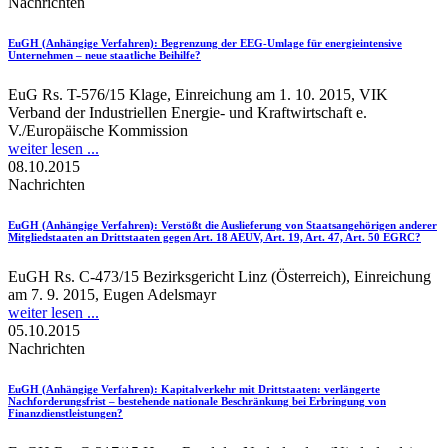
Nachrichten
EuGH (Anhängige Verfahren)
: Begrenzung der EEG-Umlage für energieintensive
Unternehmen – neue staatliche Beihilfe?
EuG Rs. T-576/15 Klage, Einreichung am 1. 10. 2015, VIK
Verband der Industriellen Energie- und Kraftwirtschaft e.
V./Europäische Kommission
weiter lesen ...
08.10.2015
Nachrichten
EuGH (Anhängige Verfahren)
: Verstößt die Auslieferung von Staatsangehörigen anderer
Mitgliedstaaten an Drittstaaten gegen Art. 18 AEUV, Art. 19, Art. 47, Art. 50 EGRC?
EuGH Rs. C-473/15 Bezirksgericht Linz (Österreich), Einreichung
am 7. 9. 2015, Eugen Adelsmayr
weiter lesen ...
05.10.2015
Nachrichten
EuGH (Anhängige Verfahren)
: Kapitalverkehr mit Drittstaaten: verlängerte
Nachforderungsfrist – bestehende nationale Beschränkung bei Erbringung von
Finanzdienstleistungen?