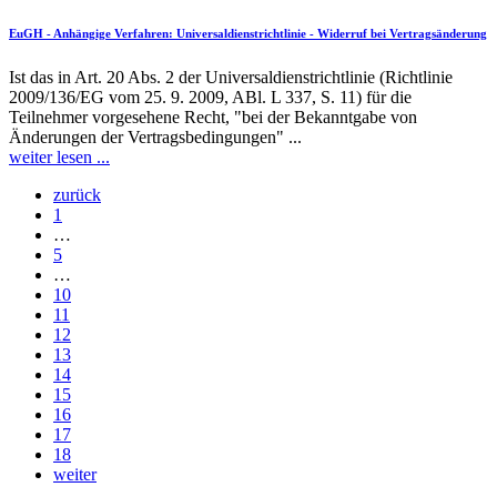
EuGH - Anhängige Verfahren
: Universaldienstrichtlinie - Widerruf bei Vertragsänderung
Ist das in Art. 20 Abs. 2 der Universaldienstrichtlinie (Richtlinie
2009/136/EG vom 25. 9. 2009, ABl. L 337, S. 11) für die
Teilnehmer vorgesehene Recht, "bei der Bekanntgabe von
Änderungen der Vertragsbedingungen" ...
weiter lesen ...
zurück
1
…
5
…
10
11
12
13
14
15
16
17
18
weiter