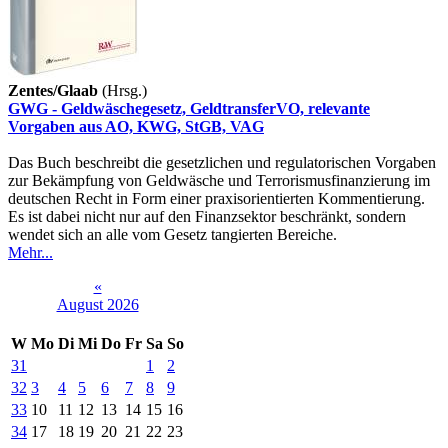
Zentes/Glaab
(Hrsg.)
GWG - Geldwäschegesetz, GeldtransferVO, relevante
Vorgaben aus AO, KWG, StGB, VAG
Das Buch beschreibt die gesetzlichen und regulatorischen Vorgaben
zur Bekämpfung von Geldwäsche und Terrorismusfinanzierung im
deutschen Recht in Form einer praxisorientierten Kommentierung.
Es ist dabei nicht nur auf den Finanzsektor beschränkt, sondern
wendet sich an alle vom Gesetz tangierten Bereiche.
Mehr...
«
August 2026
W
Mo
Di
Mi
Do
Fr
Sa
So
31
1
2
32
3
4
5
6
7
8
9
33
10
11
12
13
14
15
16
34
17
18
19
20
21
22
23