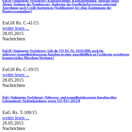
EuGH (Anhängige Verfahren)
: Kapitalrichtline: Kapitalerhöhung, Ausgabe neuer
Aktien, Senkung des Nennbetrags, Änderung des Gesellschaftsvertrags aufgrund
Anordnung nach Credit Institutions (Stabilisation) Act ohne Zustimmung der
Hauptversammlung?
EuGH Rs. C-41/15
weiter lesen ...
28.05.2015
Nachrichten
EuGH (Anhängige Verfahren)
: Gilt die VO EG Nr. 1924/2006 auch für
nährwert-/gesundheitsbezogene Angaben in einer ausschließlich an Fachkreise gerichteten
kommerziellen Mitteilung/Werbung?
EuGH Rs. C-19/15
weiter lesen ...
28.05.2015
Nachrichten
EuG (Anhängige Verfahren)
: Nährwert- und gesundheitsbezogene Angaben über
Lebensmittel: Nichtigkeitsklage gegen VO (EU) 2015/8
EuG Rs. T-100/15
weiter lesen ...
26.05.2015
Nachrichten