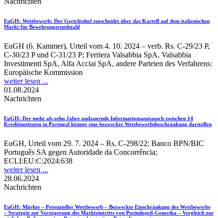
Nachrichten
EuGH
: Wettbewerb: Der Gerichtshof entscheidet über das Kartell auf dem italienischen
Markt für Bewehrungsrundstahl
EuGH (6. Kammer), Urteil vom 4. 10. 2024 – verb. Rs. C-29/23 P,
C-30/23 P und C-31/23 P; Ferriera Valsabbia SpA, Valsabbia
Investimenti SpA, Alfa Acciai SpA, andere Parteien des Verfahrens:
Europäische Kommission
weiter lesen ...
01.08.2024
Nachrichten
EuGH
: Der mehr als zehn Jahre andauernde Informationsaustausch zwischen 14
Kreditinstituten in Portugal könnte eine bezweckte Wettbewerbsbeschränkung darstellen
EuGH, Urteil vom 29. 7. 2024 – Rs. C-298/22; Banco BPN/BIC
Português SA gegen Autoridade da Concorrência;
ECLI:EU:C:2024:638
weiter lesen ...
28.06.2024
Nachrichten
EuGH
: Märkte – Potenzieller Wettbewerb – Bezweckte Einschränkung des Wettbewerbs
– Strategie zur Verzögerung des Markteintritts von Perindopril-Generika – Vergleich zur