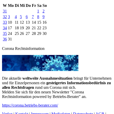
W
Mo
Di
Mi
Do
Fr
Sa
So
31
1
2
32
3
4
5
6
7
8
9
33
10
11
12
13
14
15
16
34
17
18
19
20
21
22
23
35
24
25
26
27
28
29
30
36
31
Corona Rechtsinformation
Die aktuelle
weltweite Ausnahmesituation
bringt für Unternehmen
und für Einzelpersonen ein
gesteigertes Informationsbedürfnis zu
allen Rechtsfragen
rund um Corona mit sich.
Melden Sie sich für den neuen Newsletter "Corona
Rechtsinformation powered by Betriebs-Berater" an.
https://corona.betriebs-berater.com/
Verlag
|
Kontakt
|
Impressum
|
Mediadaten
|
Datenschutz
|
AGB
|