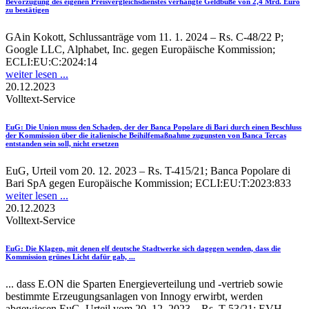
Bevorzugung des eigenen Preisvergleichsdienstes verhängte Geldbuße von 2,4 Mrd. Euro
zu bestätigen
GAin Kokott, Schlussanträge vom 11. 1. 2024 – Rs. C-48/22 P;
Google LLC, Alphabet, Inc. gegen Europäische Kommission;
ECLI:EU:C:2024:14
weiter lesen ...
20.12.2023
Volltext-Service
EuG
: Die Union muss den Schaden, der der Banca Popolare di Bari durch einen Beschluss
der Kommission über die italienische Beihilfemaßnahme zugunsten von Banca Tercas
entstanden sein soll, nicht ersetzen
EuG, Urteil vom 20. 12. 2023 – Rs. T-415/21; Banca Popolare di
Bari SpA gegen Europäische Kommission; ECLI:EU:T:2023:833
weiter lesen ...
20.12.2023
Volltext-Service
EuG
: Die Klagen, mit denen elf deutsche Stadtwerke sich dagegen wenden, dass die
Kommission grünes Licht dafür gab, ...
... dass E.ON die Sparten Energieverteilung und -vertrieb sowie
bestimmte Erzeugungsanlagen von Innogy erwirbt, werden
abgewiesen EuG, Urteil vom 20. 12. 2023 – Rs. T-53/21; EVH