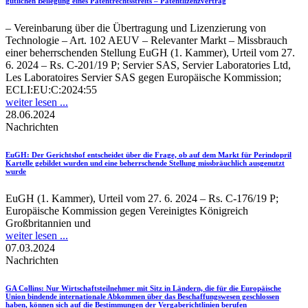
gütlichen Beilegung eines Patentrechtsstreits – Patentlizenzvertrag
– Vereinbarung über die Übertragung und Lizenzierung von
Technologie – Art. 102 AEUV – Relevanter Markt – Missbrauch
einer beherrschenden Stellung EuGH (1. Kammer), Urteil vom 27.
6. 2024 – Rs. C-201/19 P; Servier SAS, Servier Laboratories Ltd,
Les Laboratoires Servier SAS gegen Europäische Kommission;
ECLI:EU:C:2024:55
weiter lesen ...
28.06.2024
Nachrichten
EuGH
: Der Gerichtshof entscheidet über die Frage, ob auf dem Markt für Perindopril
Kartelle gebildet wurden und eine beherrschende Stellung missbräuchlich ausgenutzt
wurde
EuGH (1. Kammer), Urteil vom 27. 6. 2024 – Rs. C-176/19 P;
Europäische Kommission gegen Vereinigtes Königreich
Großbritannien und
weiter lesen ...
07.03.2024
Nachrichten
GA Collins
: Nur Wirtschaftsteilnehmer mit Sitz in Ländern, die für die Europäische
Union bindende internationale Abkommen über das Beschaffungswesen geschlossen
haben, können sich auf die Bestimmungen der Vergaberichtlinien berufen