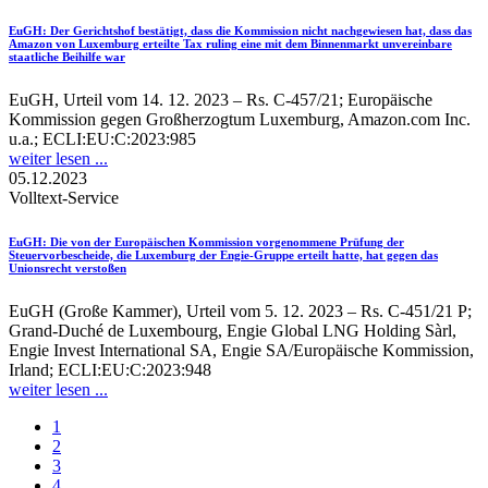
EuGH
: Der Gerichtshof bestätigt, dass die Kommission nicht nachgewiesen hat, dass das
Amazon von Luxemburg erteilte Tax ruling eine mit dem Binnenmarkt unvereinbare
staatliche Beihilfe war
EuGH, Urteil vom 14. 12. 2023 – Rs. C-457/21; Europäische
Kommission gegen Großherzogtum Luxemburg, Amazon.com Inc.
u.a.; ECLI:EU:C:2023:985
weiter lesen ...
05.12.2023
Volltext-Service
EuGH
: Die von der Europäischen Kommission vorgenommene Prüfung der
Steuervorbescheide, die Luxemburg der Engie-Gruppe erteilt hatte, hat gegen das
Unionsrecht verstoßen
EuGH (Große Kammer), Urteil vom 5. 12. 2023 – Rs. C-451/21 P;
Grand-Duché de Luxembourg, Engie Global LNG Holding Sàrl,
Engie Invest International SA, Engie SA/Europäische Kommission,
Irland; ECLI:EU:C:2023:948
weiter lesen ...
1
2
3
4