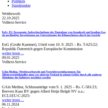
Politiken
Standpunkte
Wettbewerb
22.10.2025
Volltext-Service
EuG
: EU-Taxonomie: Aufrechterhaltung der Einstufung von Atomkraft und fossilem Gas
als nachhaltige Investitionen zur Unterstützung des Klimaschutzes durch das Gericht
EuG (Große Kammer), Urteil vom 10. 9. 2025 – Rs. T-625/22;
Republik Österreich gegen Europäische Kommission
weiter lesen ...
09.01.2025
Volltext-Service
GAin Medina
: Wettbewerbsrecht und Vertriebsvereinbarungen: Ein
Alleinvertriebshändler muss vor aktivem Verkauf in seinem Gebiet durch alle anderen
Abnehmer des Anbieters geschützt werden
GAin Medina, Schlussanträge vom 9. 1. 2025 – Rs. C-581/23;
Beevers Kaas BV gegen Albert Heijn België NV u.a.;
ECLI:EU:C:2025:
weiter lesen ...
06.11.2024