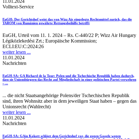
11.01.2024
Volltext-Service
EuGH
: Der Gerichtshof weist das von Wizz Air eingelegte Rechtsmittel zurück, das die
TAROM von Rumänien gewährte Rettungsbeihilfe betrifft
EuGH, Urteil vom 11. 1. 2024 – Rs. C-440/22 P; Wizz Air Hungary
Légiközlekedési Zrt.; Europäische Kommission;
ECLI:EU:C:2024:26
weiter lesen ...
11.01.2024
Nachrichten
EuGH-SA
: GA Richard de la Tour: Polen und die Tschechische Republik haben dadurch,
dass sie Unionsbürgern das Recht auf Mitgliedschaft in einer politischen Partei verwehren
– ...
... die nicht Staatsangehörige Polens/der Tschechischen Republik
sind, ihren Wohnsitz aber in dem jeweiligen Staat haben – gegen das
Unionsrecht (Wahlrecht)
weiter lesen ...
11.01.2024
Nachrichten
EuGH-SA
: GAin Kokott schlägt dem Gerichtshof vor, die gegen Google wegen