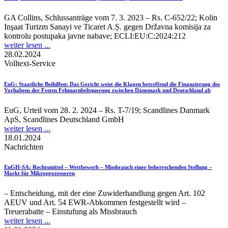
GA Collins, Schlussanträge vom 7. 3. 2023 – Rs. C-652/22; Kolin
Inşaat Turizm Sanayi ve Ticaret A.Ș. gegen Državna komisija za
kontrolu postupaka javne nabave; ECLI:EU:C:2024:212
weiter lesen ...
28.02.2024
Volltext-Service
EuG
: Staatliche Beihilfen: Das Gericht weist die Klagen betreffend die Finanzierung des
Vorhabens der Festen Fehmarnbeltquerung zwischen Dänemark und Deutschland ab
EuG, Urteil vom 28. 2. 2024 – Rs. T-7/19; Scandlines Danmark
ApS, Scandlines Deutschland GmbH
weiter lesen ...
18.01.2024
Nachrichten
EuGH-SA
: Rechtsmittel – Wettbewerb – Missbrauch einer beherrschenden Stellung –
Markt für Mikroprozessoren
– Entscheidung, mit der eine Zuwiderhandlung gegen Art. 102
AEUV und Art. 54 EWR-Abkommen festgestellt wird –
Treuerabatte – Einstufung als Missbrauch
weiter lesen ...